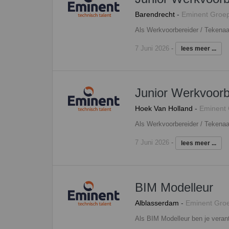
Barendrecht
-
Eminent Groe
7 Juni 2026
-
lees meer ...
Junior Werkvoorb
Hoek Van Holland
-
Eminent
7 Juni 2026
-
lees meer ...
BIM Modelleur
Alblasserdam
-
Eminent Gro