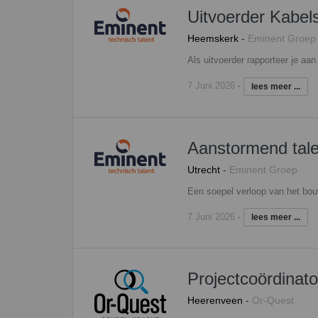
Uitvoerder Kabel
Heemskerk
-
Eminent Groep
7 Juni 2026
-
lees meer ...
Aanstormend tale
Utrecht
-
Eminent Groep
7 Juni 2026
-
lees meer ...
Projectcoördinato
Heerenveen
-
Or-Quest