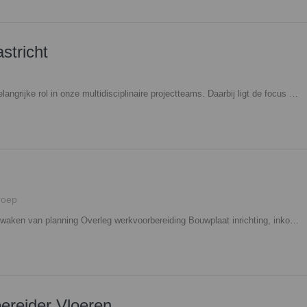
stricht
Als projectleider vervul jij een belangrijke rol in onze multidisciplinaire projectteams. Daarbij ligt de focus niet alleen op de uitvoering. Je bent betrokken bij de selectie-/aanbestedingsfase en in het voortraject (bouwteam) ben jij hét aanspreekpunt van de opdrachtgever. Interesse? Neem contact op met Bjorn Bakens, 06 - 18 73 36 06,
roep
Overleg met hoofduitvoerder Bewaken van planning Overleg werkvoorbereiding Bouwplaat inrichting, inkoop, afroepen materiaal/ materieel Meer- en minder werkcontrole/ onderhandeling Coördinatie bouwplaats, aansturen medewerkers/ onderaannemers Kwaliteitscontrole Aandragen bouwmethodieken Interesse? Neem contact op met Lars Verbakel, 06 - 39 87 27 11,
ereider Vloeren