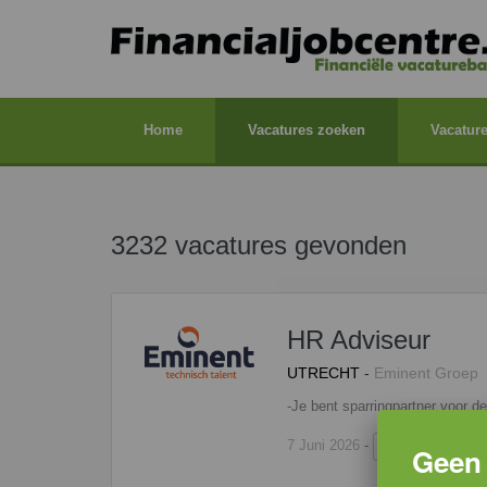
Home
Vacatures zoeken
Vacature
3232 vacatures gevonden
HR Adviseur
UTRECHT
-
Eminent Groep
7 Juni 2026
-
lees meer ...
Geen 