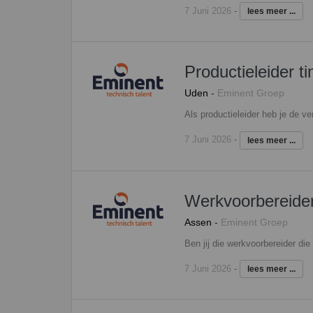
7 Juni 2026
-
lees meer ...
Productieleider t
Uden
-
Eminent Groep
7 Juni 2026
-
lees meer ...
Werkvoorbereide
Assen
-
Eminent Groep
7 Juni 2026
-
lees meer ...