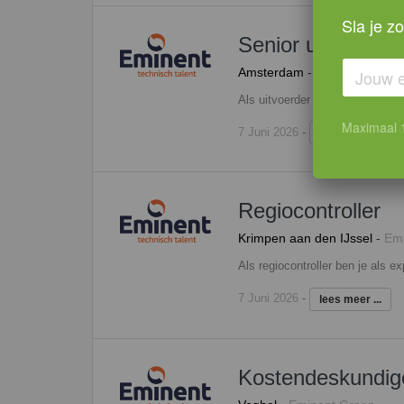
Sla je z
Senior uitvoerder
Amsterdam
-
Eminent Groep
Maximaal 1 
7 Juni 2026
-
lees meer ...
Regiocontroller
Krimpen aan den IJssel
-
Emi
7 Juni 2026
-
lees meer ...
Kostendeskundig