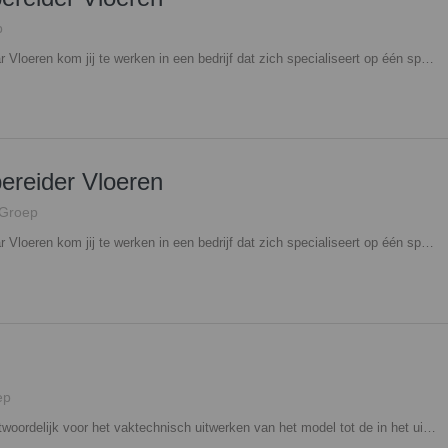
p
Als Werkvoorbereider / Tekenaar Vloeren kom jij te werken in een bedrijf dat zich specialiseert op één specifiek onderdeel in de bouw: de vloer. Dan kan je natuurlijk denken: "saai, slechts één onderdeel". Deze functie is echter alles behalve saai. Wat deze functie aantrekkelijk maakt is het feit dat je een heel divers en uitgebreid takenpakket hebt. Van het opstellen van offertes, het bekijken van tekeningen tot het ontmoeten van klanten en het zelfstandig opnemen van projecten. Afwisseling dus! Interesse? Neem contact op met Mitchell Spier, 06 - 48 60 79 80,
ereider Vloeren
 Groep
Als Werkvoorbereider / Tekenaar Vloeren kom jij te werken in een bedrijf dat zich specialiseert op één specifiek onderdeel in de bouw: de vloer. Dan kan je natuurlijk denken: "saai, slechts één onderdeel". Deze functie is echter alles behalve saai. Wat deze functie aantrekkelijk maakt is het feit dat je een heel divers en uitgebreid takenpakket hebt. Van het opstellen van offertes, het bekijken van tekeningen tot het ontmoeten van klanten en het zelfstandig opnemen van projecten. Afwisseling dus! Interesse? Neem contact op met Mitchell Spier, 06 - 48 60 79 80,
ep
Als BIM Modelleur ben je verantwoordelijk voor het vaktechnisch uitwerken van het model tot de in het uitvoeringsplan omschreven kwaliteit. Je werkt aan projecten in de woning- en utiliteitsbouw vanaf DO tot uitvoering. Als BIM Modelleur werk je in het BIM projectteam samen met de BIM Regisseur en BIM Coördinator. Daarnaast ben je mede verantwoordelijk voor het uitwerken van Revit families en het vullen van objecten van de objecten bibliotheek. Interesse? Neem contact op met Mitchell Spier, 06 - 48 60 79 80,