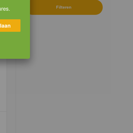
ures.
Filteren
laan