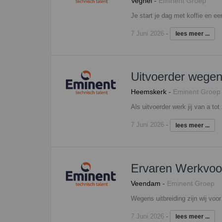
Veghel
-
Eminent Groep
7 Juni 2026
-
lees meer ...
Uitvoerder wege
Heemskerk
-
Eminent Groep
7 Juni 2026
-
lees meer ...
Ervaren Werkvoo
Veendam
-
Eminent Groep
7 Juni 2026
-
lees meer ...