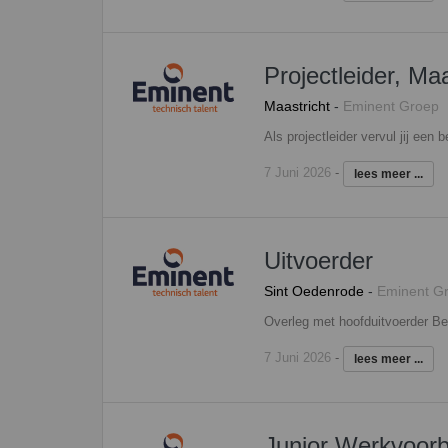
Projectleider, Maa
Maastricht
-
Eminent Groep
7 Juni 2026
-
lees meer ...
Uitvoerder
Sint Oedenrode
-
Eminent G
7 Juni 2026
-
lees meer ...
Junior Werkvoorb