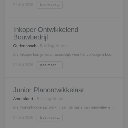
27 Juli 2026
-
lees meer ...
Inkoper Ontwikkelend
Bouwbedrijf
Oudenbosch
-
Building Heroes
Als Inkoper ben je verantwoordelijk voor het volledige inkoopproces binnen onze woningbouwprojecten: Selecteren en contracteren van onderaannemers en leveranciers Opvragen, beoordelen en spiegelen van offertes Onderhandelen over prijs, planning en voorwaarden Intensief samenwerken met calculatie, werkvoorbereiding en projectleiding Bewaken van contractafspraken en risico’s Bouwen aan duurzame relaties met vaste partners Je denkt verder dan alleen de laagste prijs. Jij stuurt op kwaliteit, betrouwbaarheid en lange termijn samenwerking.
27 Juli 2026
-
lees meer ...
Junior Planontwikkelaar
Amersfoort
-
Building Heroes
Als Planontwikkelaar werk jij aan de basis van renovatie- en transformatieprojecten. Jij vertaalt wensen van opdrachtgevers naar haalbare, doordachte en uitvoerbare plannen. Vanaf de eerste initiatiefase ben jij betrokken en werk je toe naar een concreet plan dat technisch klopt, financieel haalbaar is en gedragen wordt door alle betrokken partijen. Je houdt je bezig met het analyseren en bestuderen van scenario's, het coördineren van onderzoeken en het afstemmen met woningcorporaties, adviseurs en collega’s. Daarbij bewaak je continu het overzicht en zorg je ervoor dat alle informatie samenkomt in een goed onderbouwd plan. Of het nu gaat om energetische renovaties, optoppen of complexe transformaties: jij bent de verbindende schakel die zorgt dat ideeën werkelijkheid worden. Je combineert creativiteit met technisch inzicht en kostenbewust denken, en weet belangen van verschillende partijen samen te brengen tot één gedragen resultaat.
27 Juli 2026
-
lees meer ...