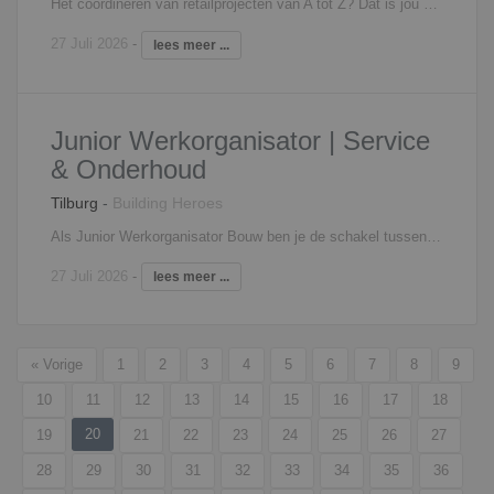
Het coördineren van retailprojecten van A tot Z? Dat is jou als Projectleider Retail op het lijf geschreven. In deze rol ben je verantwoordelijk voor de succesvolle realisatie van winkel- en retailconcepten. Je bewaakt de kwaliteit, planning, budgetten en contractuele afspraken en onderhoudt nauw contact met opdrachtgevers, leveranciers en andere betrokken partijen. Als Projectleider Retail geef je leiding aan projectteams en zorg je voor een optimale inzet van mensen en middelen. Je houdt het overzicht, stuurt bij waar nodig en zorgt ervoor dat ieder project volgens planning wordt opgeleverd. Dankzij jouw organisatorische vaardigheden en grote verantwoordelijkheidsgevoel verlopen projecten soepel en efficiënt. Uiteraard sta je er niet alleen voor. Je werkt nauw samen met collega's, uitvoerders en andere specialisten binnen het projectteam. Samen zorgen jullie voor de succesvolle oplevering van hoogwaardige retailomgevingen die voldoen aan de verwachtingen van de opdrachtgever.
27 Juli 2026
-
lees meer ...
Junior Werkorganisator | Service
& Onderhoud
Tilburg
-
Building Heroes
Als Junior Werkorganisator Bouw ben je de schakel tussen opdrachtgevers, vaklieden en bewoners. Je krijgt een (aantal) vaste account(s)/opdrachtgevers, bestaande uit woningcorporaties, onderwijsinstellingen en/of zorginstellingen. Je regelt als Junior Werkorganisator Bouw het totale proces, bewaakt de kwaliteit en zorgt voor tevreden opdrachtgevers (accounts) en bewoners. Daarbij is je administratie altijd perfect in orde. Problemen zijn er om op te lossen, dus dat doe je dan ook. Je legt gemakkelijk contact met mensen en schakelt snel. Je hebt als geen moeite met multitasking: geen dag is hetzelfde, je hebt meerdere klussen onder handen en het moet allemaal op tijd af. Het is een veelzijdige en uitdagende functie waarbij je organisatorisch, administratief en op technisch vlak volop bezig bent. Daarnaast bezoek je regelmatig de projecten om te coördineren. Projecten bevinden zich in omgeving Breda-Tilburg. De eerste 2-3 maanden krijg je als Junior Planner Bouw een interne opleiding, zodat je de processen en systemen goed onder de knie krijgt. Kortom, een gave baan met veel verantwoordelijkheid, doorgroeimogelijkheden en eigen inbreng!
27 Juli 2026
-
lees meer ...
« Vorige
1
2
3
4
5
6
7
8
9
10
11
12
13
14
15
16
17
18
20
19
21
22
23
24
25
26
27
28
29
30
31
32
33
34
35
36