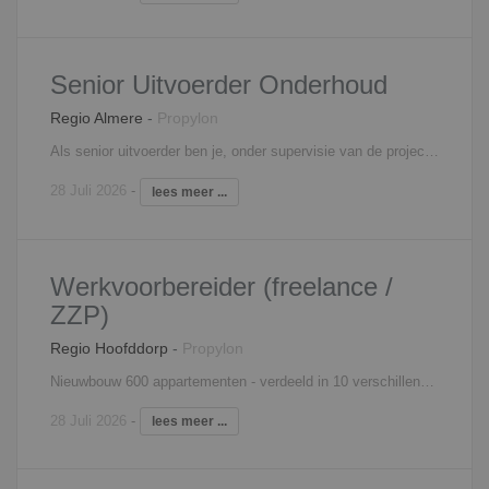
Senior Uitvoerder Onderhoud
Regio Almere
-
Propylon
Als senior uitvoerder ben je, onder supervisie van de projectleider, verantwoordelijk voor het daadwerkelijk realiseren van grotere onderhouds- en/of renovatieprojecten. Dit binnen de gestelde oplevertermijn en financieel budget met een zo hoog mogelijk rendement en binnen de, bij voorbereiding en overdracht vastgelegde, randvoorwaarden en volgens de voor de organisatie geldende kwaliteitssystemen. In het dagelijks werk geef je o.a. leiding aan alle interne en externe bouwplaatsmedewerkers en deel-uitvoerders.
28 Juli 2026
-
lees meer ...
Werkvoorbereider (freelance /
ZZP)
Regio Hoofddorp
-
Propylon
Nieuwbouw 600 appartementen - verdeeld in 10 verschillende blokken
28 Juli 2026
-
lees meer ...