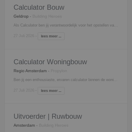
Calculator Bouw
Geldrop
-
Building Heroes
Als Calculator ben jij verantwoordelijk voor het opstellen van nauwkeurige kostprijsberekeningen voor hoogwaardige interieur- en projectinrichtingen. Aan de hand van tekeningen, bestekken en klantwensen bepaal jij de benodigde materialen, uren en productiekosten. Je vraagt offertes op bij leveranciers, vergelijkt deze kritisch en vertaalt alle informatie naar een scherpe en realistische aanbieding. Je werkt nauw samen met sales, projectleiding en werkvoorbereiding om tot de beste oplossingen te komen. Dankzij jouw commerciële inzicht én technische kennis weet je kansen te signaleren, risico's te beheersen en offertes op te stellen die zowel concurrerend als haalbaar zijn. Zo lever je een belangrijke bijdrage aan het binnenhalen van mooie projecten én een succesvolle uitvoering.
27 Juli 2026
-
lees meer ...
Calculator Woningbouw
Regio Amsterdam
-
Propylon
Ben jij een enthousiaste, ervaren calculator binnen de woningbouw? Dan zoeken we jou! Voor onze opdrachtgever, actief binnen de aannemerij, zoeken wij een ervaren kracht op de calculatieafdeling. Je houdt je dagelijks bezig met nacalculaties en het vaststellen van kostprijsbegrotingen. Daarnaast maak je zelfstandig keuzes voor wat betreft werkmethodes, offertes en voorstellen, waarbij je ook alternatieven uitwerkt en voorstelt. Door middel van aanvullende cursussen weet je vervolgens ook je kennis op peil te houden; kennis die je vervolgens meeneemt in je werkzaamheden en overdraagt aan je collega’s.
27 Juli 2026
-
lees meer ...
Uitvoerder | Ruwbouw
Amsterdam
-
Building Heroes