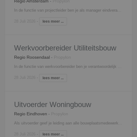
Regio Amsterdam
-
Propylon
In de functie van projectleider ben je als manager eindverantwoordelijke voor het realiseren van onderhouds- en/of renovatieprojecten binnen de daarvoor gestelde kwaliteit, planning en het budget. In het werkvoorbereidings-stadium geef je leiding aan de werkvoorbereider(s) in je team. Tijdens de uitvoering geef je leiding aan de uitvoerder(s), waarbij je het project op hoofdlijnen praktijkgericht controleert en begeleidt. Je woont bouwvergaderingen bij en onderhoudt de contacten met onderaannemers, leveranciers en derden. Verder bewaak je de planningen en stel je tussentijdse prognoses op in het kader van het te verwachten eindresultaat. Je rapporteert rechtstreeks aan de directie van de onderneming.
28 Juli 2026
-
lees meer ...
Werkvoorbereider Utiliteitsbouw
Regio Roosendaal
-
Propylon
In de functie van werkvoorbereider ben je verantwoordelijk voor de voorbereiding van de aan jou toegewezen utiliteitsbouwprojecten. Je coördineert en controleert daarbij tekeningen van de architect, constructeur, leveranciers en onderaannemers. Daarnaast neem je deel aan bouwvergaderingen en werkbesprekingen. In je dagelijks werk, heb je nauw contact met de inkoop en uitvoering, om zo de gestelde doelen te halen. Tevens draag je zorg voor de complete voorbereiding van het utiliteitsbouwproject en bewaak je de kosten.
28 Juli 2026
-
lees meer ...
Uitvoerder Woningbouw
Regio Eindhoven
-
Propylon
Als uitvoerder geef je leiding aan alle bouwplaatsmedewerkers en ben je aanspreekpunt voor opdrachtgever en onderaannemers. Je stuurt het bouwproces aan op basis van een planning en bent verantwoordelijk voor de voortgang en kwaliteit. Je maakt deel uit van het uitvoeringsteam, waarin je nauw samenwerkt met de projectleiding en werkvoorbereiding. Je wordt ingezet op één of meerdere woningbouwprojecten.
28 Juli 2026
-
lees meer ...