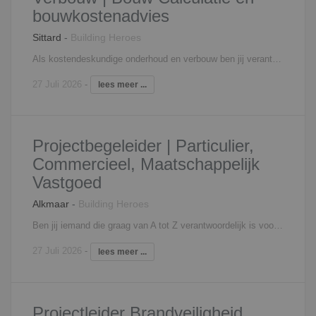
bouwkostenadvies
Sittard
-
Building Heroes
Als kostendeskundige onderhoud en verbouw ben jij verantwoordelijk voor het opstellen en bewaken van kostprijsberekeningen voor diverse projecten tot circa 1 miljoen euro. Je maakt scherpe en realistische calculaties en vertaalt technische informatie naar duidelijke financiële inzichten. Tijdens projecten bewaak je kosten, signaleer je afwijkingen en adviseer je projectteams en opdrachtgevers over mogelijke optimalisaties. Je werkt nauw samen met projectteams en opdrachtgevers en bent een belangrijke sparringpartner in het voortraject en tijdens de uitvoering. Jij zorgt ervoor dat beslissingen financieel onderbouwd zijn en dat projecten binnen budget en verwachtingen worden gerealiseerd.
27 Juli 2026
-
lees meer ...
Projectbegeleider | Particulier,
Commercieel, Maatschappelijk
Vastgoed
Alkmaar
-
Building Heroes
Ben jij iemand die graag van A tot Z verantwoordelijk is voor bouwprojecten? Krijg jij energie van het schakelen tussen klanten, calculaties, voorbereiding en uitvoering? Dan is dit een unieke kans om een sleutelrol te vervullen binnen een gevestigde regionale aannemer met een sterke naam in de markt. Als Projectbegeleider Kleinbouw ben jij verantwoordelijk voor projecten met een omvang tussen €100.000 en €1.000.000. Je begeleidt deze projecten vanaf de eerste opname tot en met de oplevering. Hierdoor krijg je veel vrijheid, verantwoordelijkheid en invloed op het eindresultaat. Je werkzaamheden bestaan onder andere uit: Opnemen van projecten bij opdrachtgevers; Maken van calculaties en begrotingen; Verzorgen van de werkvoorbereiding; Inkopen van materialen en onderaannemers; Bewaken van planning, kwaliteit en budget; Aansturen en begeleiden van de uitvoering; Onderhouden van contact met opdrachtgevers, leveranciers en bouwpartners. Je bent het centrale aanspreekpunt binnen het project en zorgt ervoor dat alles soepel verloopt. Juist doordat de organisatie compact is ingericht, krijg je veel ruimte om zelfstandig beslissingen te nemen en direct impact te maken.
27 Juli 2026
-
lees meer ...
Projectleider Brandveiligheid