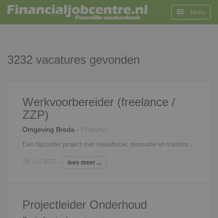
Menu
3232 vacatures gevonden
Werkvoorbereider (freelance /
ZZP)
Omgeving Breda
-
Propylon
Een bijzonder project met nieuwbouw, renovatie en transformatie in 1! Deze aannemer staat bekend om zijn projecten in de utiliteitsbouw zoals scholen en sportcomplexen. In April start er een project die meerdere facetten heeft. Sporthallen worden gerenoveerd en er wordt een topsporthal gemaakt met tribune. Daarnaast is er een transformatie naar een nieuwe school met 4 verdiepingen. Er wordt hier vooral hout gebruikt. Je werkt in een team met een aantal werkvoorbereiders. Er is al een hoofd werkvoorbereider aanwezig. Daarnaast is er ruimte voor een ervaren werkvoorbereiding maar een junior is ook bespreekbaar. Het is een ontzettend gaaf project wat dus op korte termijn start en je bent minimaal een jaar bezig. Dit kan zelfs nog uitlopen. Werklocatie is op het project of op kantoor van de opdrachtgever, ook thuiswerken is bespreekbaar. Wil je meer weten over de vacature of de opdrachtgever? Stuur me een mailtje, appje of bel me even!
28 Juli 2026
-
lees meer ...
Projectleider Onderhoud