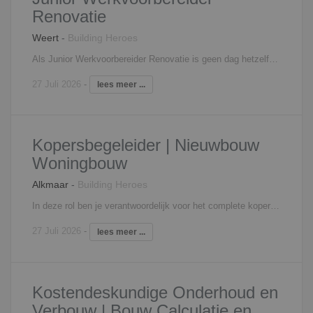
Renovatie
Weert
-
Building Heroes
Als Junior Werkvoorbereider Renovatie is geen dag hetzelfde en de projecten hebben een hogere doorloopsnelheid. Dat maakt dat de tijd voorbij vliegt en je je niet hoeft te vervelen. Je moet bouwkundig onderlegd zijn, organisatorisch sterk en hebt je zaakjes goed op orde. Je bent als werkvoorbereider van a tot z verantwoordelijk voor je eigen projecten en fungeert binnen deze onderneming eigenlijk als eigen aannemer. Zo bestaan je taken onder andere uit: Het opnemen woningen, contact houden met bewoners, uitwerken plannen, inkopen van onderaannemers en het inplannen van vakmannen. Daarnaast doe je ook kwaliteitscontroles en verzorg je de financiële afwikkeling en oplevering. Deze rol is de ideale binnen- buiten functie voor mensen aan het begin van hun bouwkundige carrière.
27 Juli 2026
-
lees meer ...
Kopersbegeleider | Nieuwbouw
Woningbouw
Alkmaar
-
Building Heroes
In deze rol ben je verantwoordelijk voor het complete kopersbegeleidingstraject van meerdere woningbouwprojecten. Je richt keuzeprocessen in, adviseert klanten over de mogelijkheden en zorgt ervoor dat alle gemaakte keuzes correct worden vastgelegd en afgestemd met de uitvoering. Je werkzaamheden bestaan onder andere uit: Het opzetten en beheren van meer- en minderwerkopties per project; Het begeleiden van kopers tijdens het volledige keuzeproces; Het verwerken en bewaken van klantkeuzes in de kopersportal; Het afstemmen van wensen en wijzigingen met het uitvoeringsteam; Het meedenken over de inrichting en optimalisatie van showrooms en keuzeprocessen; Het verzorgen van duidelijke communicatie richting kopers en betrokken bouwpartners; Het begeleiden van maatwerktrajecten voor exclusieve woningen en penthouses. Binnen startersprojecten werk je veelal met een zorgvuldig samengesteld keuzeaanbod, waarbij kopers bijvoorbeeld kunnen kiezen uit verschillende tegels, sanitairopstellingen en keukenconfiguraties. Bij de luxere projecten verschuift de rol steeds meer richting individueel advies en maatwerk.
27 Juli 2026
-
lees meer ...
Kostendeskundige Onderhoud en
Verbouw | Bouw Calculatie en