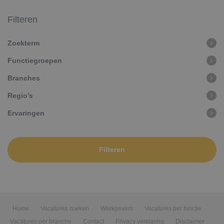
Filteren
Zoekterm
Functiegroepen
Branches
Regio's
Ervaringen
Filteren
Home
Vacatures zoeken
Werkgevers
Vacatures per functie
Vacatures per branche
Contact
Privacy verklaring
Disclaimer