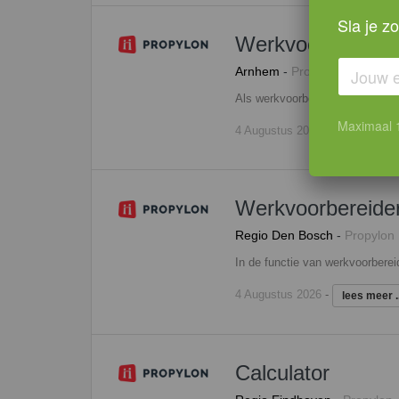
Sla je z
Werkvoorbereider
Arnhem
-
Propylon
Maximaal 1 
4 Augustus 2026
-
lees meer ..
Werkvoorbereide
Regio Den Bosch
-
Propylon
4 Augustus 2026
-
lees meer ..
Calculator