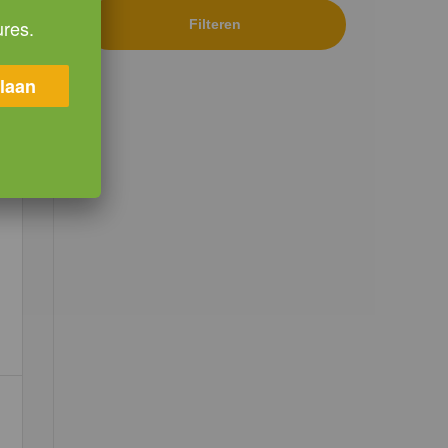
ures.
Filteren
laan