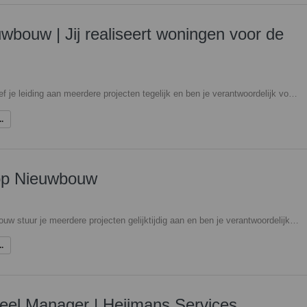
uwbouw | Jij realiseert woningen voor de
Als Projectleider Nieuwbouw geef je leiding aan meerdere projecten tegelijk en ben je verantwoordelijk voor het volledige traject: van initiatief tot en met oplevering. Je werkzaamheden bestaan onder andere uit: Het leiden van complexe nieuwbouw- en sloop-nieuwbouwprojecten; Bewaken van planning, budget, kwaliteit en risico’s; Aansturen van projectteams, adviseurs, aannemers en andere externe partners; Afstemmen met bewoners, gemeenten en overige stakeholders; Opstellen en onderbouwen van besluitvormingsstukken; Signaleren van kansen op het gebied van duurzaamheid en innovatie; Begeleiden en coachen van minder ervaren projectleiders; Fungeren als stevige sparringpartner voor management en collega’s. Je werkt afwisselend op kantoor, op projectlocaties en in overleg met betrokken partijen. Zo blijf je nauw verbonden met zowel de uitvoering als de strategische kant van de projecten.
.
oop Nieuwbouw
Als Senior Projectleider Nieuwbouw stuur je meerdere projecten gelijktijdig aan en ben je verantwoordelijk voor het gehele traject van initiatief tot oplevering. Jouw werkzaamheden bestaan onder andere uit: Leiden van complexe nieuwbouw- en sloop-nieuwbouwprojecten; Bewaken van planning, budget, kwaliteit en projectrisico's; Aansturen van projectteams, adviseurs, aannemers en externe partners; Schakelen met bewoners, gemeenten en andere stakeholders; Opstellen en onderbouwen van besluitvormingsdocumenten; Signaleren van kansen op het gebied van duurzaamheid en innovatie; Coachen en begeleiden van minder ervaren projectleiders; Fungeren als stevige sparringpartner voor management en collega's. Je verdeelt je tijd tussen kantoor, projectlocaties en overlegmomenten met betrokken partijen. Hierdoor blijf je dicht op de uitvoering én de strategische besluitvorming.
.
eel Manager | Heijmans Services