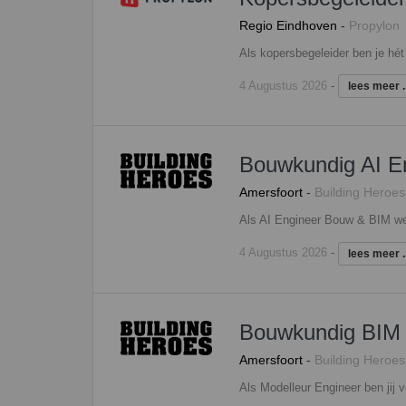
Regio Eindhoven
-
Propylon
4 Augustus 2026
-
lees meer ..
Bouwkundig AI E
Amersfoort
-
Building Heroes
4 Augustus 2026
-
lees meer ..
Bouwkundig BIM 
Amersfoort
-
Building Heroes