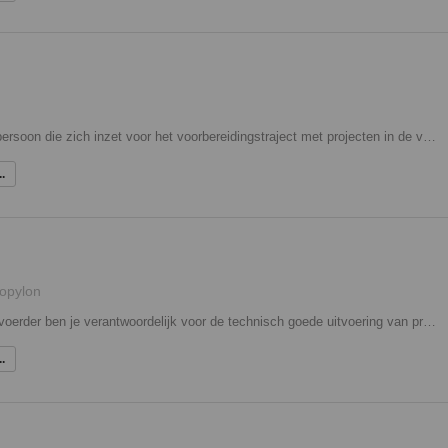
Als planontwikkelaar ben jij de persoon die zich inzet voor het voorbereidingstraject met projecten in de verduurzaming. Je gaat een gesprek aan met de klant om zijn wens te achterhalen en maakt hier een projectplan van, je houdt hierbij rekening met meerdere scenario's. Ook voer je inspecties uit, analyseer je de opnames en rapportages en breng je kansen en risico's in kaart. Daarnaast denk je mee met de verbetering van interne processen.Het is een verantwoordelijke functie waar je een coördinerende rol hebt. Ben je een werkvoorbereider die een andere stap wil maken, ook dan kan je zeker in aanmerking komen voor deze functie.
.
opylon
In de functie van zelfstandig uitvoerder ben je verantwoordelijk voor de technisch goede uitvoering van projecten conform bestek en tekeningen en de geldende voorschriften. Je bewaakt de voortgang, de kwaliteit, en de veiligheid van de projecten. Je stuurt uitvoerend personeel aan op de bouwplaats (zowel eigen personeel als personeel van onderaannemers). Naast de coördinerende en organisatorische taken, zoals onder andere het afroepen van materialen en materieel, heb je ook administratieve taken.
.