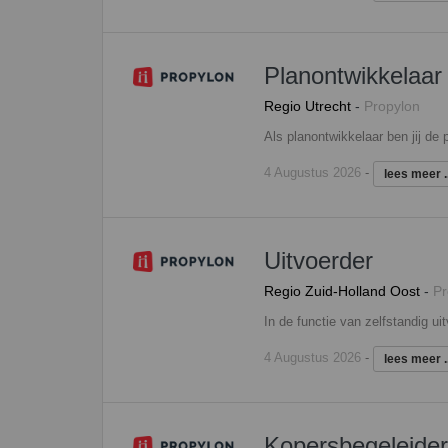
Planontwikkelaar
Regio Utrecht
-
Propylon
4 Augustus 2026
-
lees meer ..
Uitvoerder
Regio Zuid-Holland Oost
-
Pr
4 Augustus 2026
-
lees meer ..
Kopersbegeleider