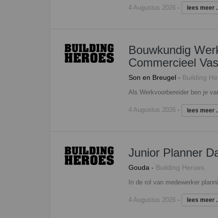
4 Augustus 2026
-
lees meer ..
Bouwkundig Werkv
Commercieel Vas
Son en Breugel
-
Building H
4 Augustus 2026
-
lees meer ..
Junior Planner D
Gouda
-
Building Heroes
4 Augustus 2026
-
lees meer ..