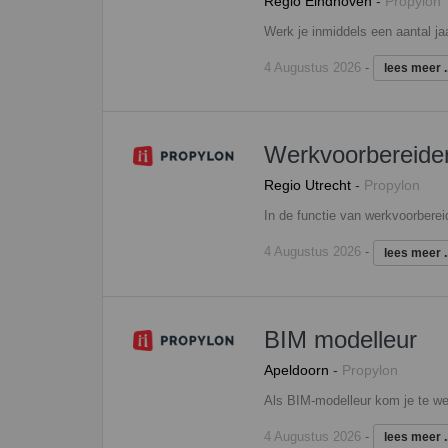
Regio Eindhoven
-
Propylon
4 Augustus 2026
-
lees meer ..
Werkvoorbereide
Regio Utrecht
-
Propylon
4 Augustus 2026
-
lees meer ..
BIM modelleur
Apeldoorn
-
Propylon
4 Augustus 2026
-
lees meer ..