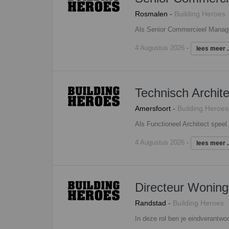
Rosmalen
-
Building Heroes
4 Augustus 2026
-
lees meer ..
Technisch Archite
Amersfoort
-
Building Heroes
4 Augustus 2026
-
lees meer ..
Directeur Wonin
Randstad
-
Building Heroes