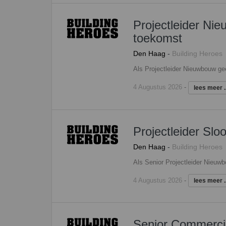
Projectleider Nie
toekomst
Den Haag
-
Building Heroes
4 Augustus 2026
-
lees meer ..
Projectleider Sl
Den Haag
-
Building Heroes
4 Augustus 2026
-
lees meer ..
Senior Commerci