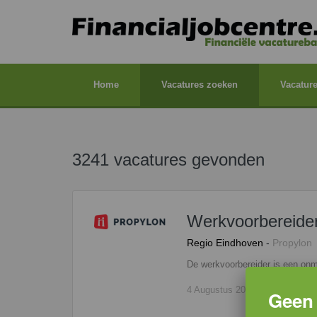
Home
Vacatures zoeken
Vacature
3241 vacatures gevonden
Werkvoorbereide
Regio Eindhoven
-
Propylon
4 Augustus 2026
-
lees meer ..
Geen 