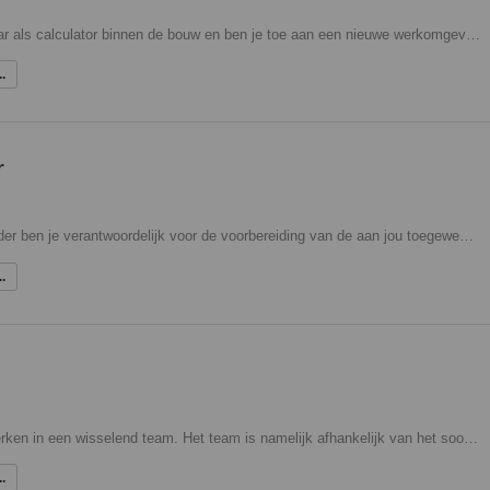
Werk je inmiddels een aantal jaar als calculator binnen de bouw en ben je toe aan een nieuwe werkomgeving? Dan zou deze specifieke rol als calculator bij onze opdrachtgever interessant voor je kunnen zijn! Je krijgt in je functie veel mogelijkheden om je verder te ontwikkelen en ontplooien door middel van opleidingen en cursussen. In jouw takenpakket vallen onder andere het maken van optimale kostprijsramingen en -berekeningen, het aanvragen en vergelijken van offertes, het uittrekken van hoeveelheden en het doen van voorstellen wat betreft bezuinigingen en onderhandelingen.
.
r
In de functie van werkvoorbereider ben je verantwoordelijk voor de voorbereiding van de aan jou toegewezen projecten. Je coördineert en controleert daarbij tekeningen van de architect, constructeur, leveranciers en onderaannemers. Daarnaast neem je deel aan bouwvergaderingen en werkbesprekingen. In je dagelijks werk, heb je nauw contact met de inkoop en uitvoering, om zo de gestelde doelen te halen. Tevens draag je zorg voor de complete voorbereiding van het project en bewaak je de kosten.
.
Als BIM-modelleur kom je te werken in een wisselend team. Het team is namelijk afhankelijk van het soort project. Denk aan projecten in de woningbouw, utiliteitsbouw of appartementencomplexen, erg divers dus. Je werkt een voorlopig ontwerp uit naar een BIM model. Dit doe je in Revit. Jij zorgt voor een model met de juiste detaillering. Ook ondersteun je het team met andere zaken.
.