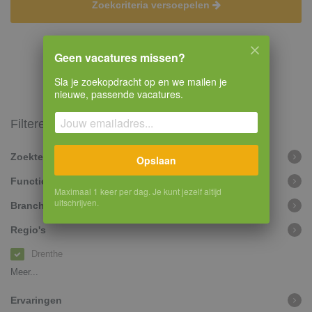
Zoekcriteria versoepelen
Geen vacatures missen?
Sla je zoekopdracht op en we mailen je
nieuwe, passende vacatures.
Filteren
Zoekterm
Opslaan
Functiegroepen
Maximaal 1 keer per dag. Je kunt jezelf altijd
uitschrijven.
Branches
Regio's
Drenthe
Meer...
Ervaringen