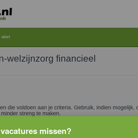
 alert
-welzijnzorg financieel
die voldoen aan je criteria. Gebruik, indien mogelijk, 
ia minder streng te maken.
vacatures missen?
criteria versoepelen