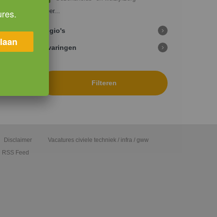
ures.
Meer...
Regio's
laan
Ervaringen
Filteren
Disclaimer
Vacatures civiele techniek / infra / gww
RSS Feed