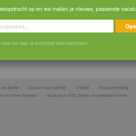
oekopdracht op en we mailen je nieuwe, passende vacat
Ops
keer per dag. Je kunt jezelf altijd uitschrijven.
 per functie
Vacatures per branche
Contact
Privacy verklaring
uw en Civiele Techniek
Vacatures in WTB, Elektro- en Installatie techniek