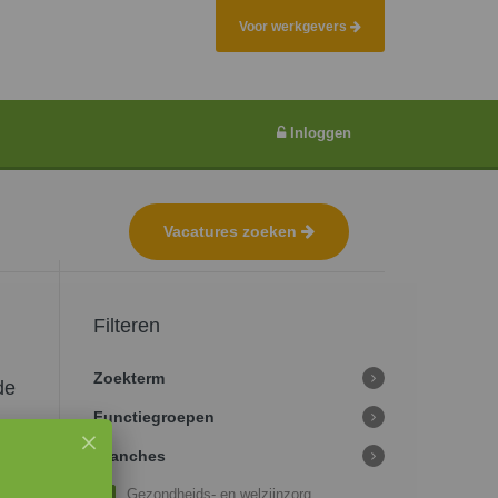
Voor werkgevers
Inloggen
Vacatures zoeken
Filteren
Zoekterm
de
Functiegroepen
Branches
Gezondheids- en welzijnzorg